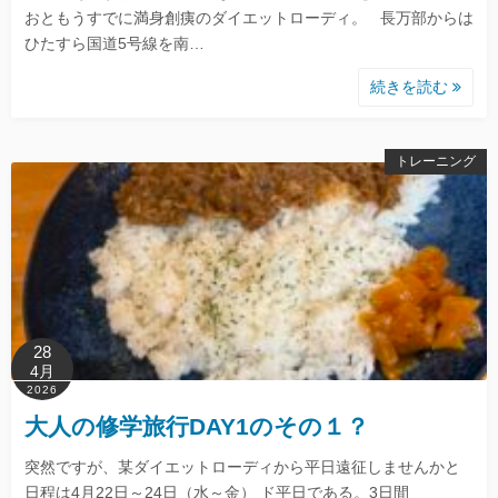
おともうすでに満身創痍のダイエットローディ。 長万部からは
ひたすら国道5号線を南…
続きを読む
トレーニング
28
4月
2026
大人の修学旅行DAY1のその１？
突然ですが、某ダイエットローディから平日遠征しませんかと
日程は4月22日～24日（水～金） ド平日である。3日間