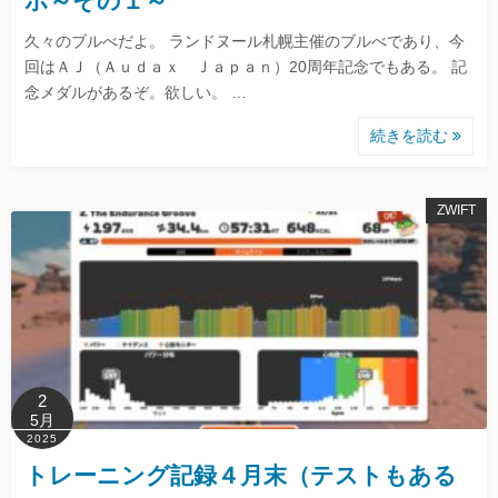
ポ～その１～
久々のブルべだよ。 ランドヌール札幌主催のブルべであり、今
回はＡＪ（Ａｕｄａｘ Ｊａｐａｎ）20周年記念でもある。 記
念メダルがあるぞ。欲しい。 …
続きを読む
ZWIFT
2
5月
2025
トレーニング記録４月末（テストもある