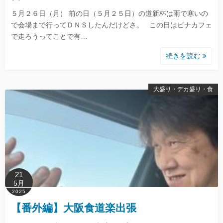
５月２６日（月） 前の日（５月２５日）の道新杯は雨で寒いの
で会場まで行ってＤＮＳしたんだけどさ。 この日はピナカフェ
で走ろうってことで有…
続きを読む
大盛り・デカ盛り・食
21
5月
2025
【番外編】大阪食道楽出張