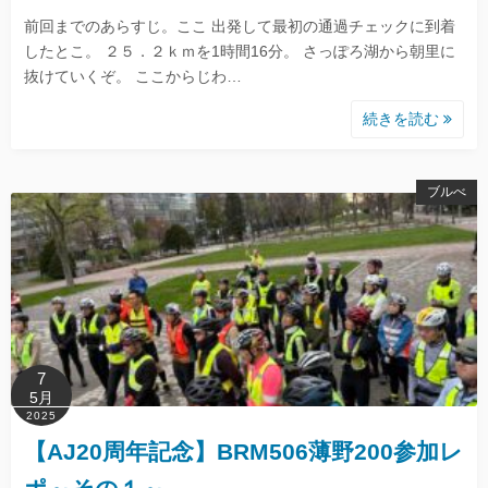
前回までのあらすじ。ここ 出発して最初の通過チェックに到着
したとこ。 ２５．２ｋｍを1時間16分。 さっぽろ湖から朝里に
抜けていくぞ。 ここからじわ…
続きを読む
ブルべ
7
5月
2025
【AJ20周年記念】BRM506薄野200参加レ