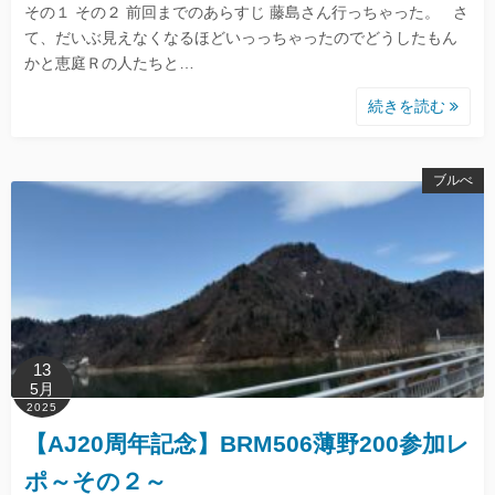
その１ その２ 前回までのあらすじ 藤島さん行っちゃった。 さ
て、だいぶ見えなくなるほどいっっちゃったのでどうしたもん
かと恵庭Ｒの人たちと…
続きを読む
ブルべ
13
5月
2025
【AJ20周年記念】BRM506薄野200参加レ
ポ～その２～