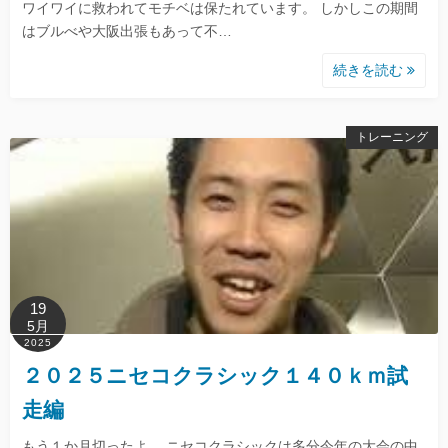
ワイワイに救われてモチベは保たれています。 しかしこの期間
はブルべや大阪出張もあって不…
続きを読む
トレーニング
19
5月
2025
２０２５ニセコクラシック１４０ｋｍ試
走編
もう１か月切ったよ。 ニセコクラシックは多分今年の大会の中