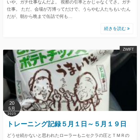
いや、ガチ仕事なんだよ。 視察の引率とかじゃなくてさ。ガチ
仕事。 ただ、会場が万博ってだけで、うらやむ人たちもいたん
だが、朝から晩まで缶詰で何も…
続きを読む
ZWIFT
20
5月
2025
トレーニング記録５月１日～５月１９日
どうせ続かないと思われたローラーもニセクラの圧とＴＭＲの