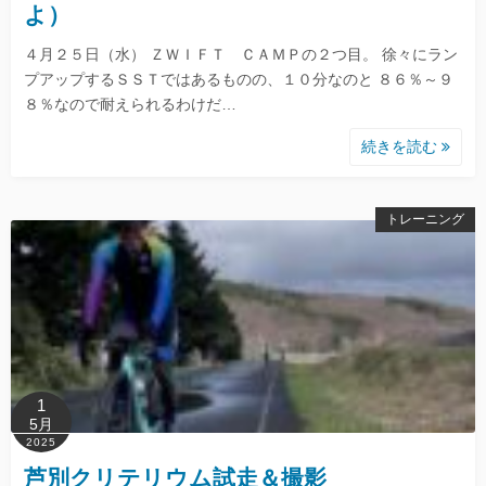
よ）
４月２５日（水） ＺＷＩＦＴ ＣＡＭＰの２つ目。 徐々にラン
プアップするＳＳＴではあるものの、１０分なのと ８６％～９
８％なので耐えられるわけだ…
続きを読む
トレーニング
1
5月
2025
芦別クリテリウム試走＆撮影