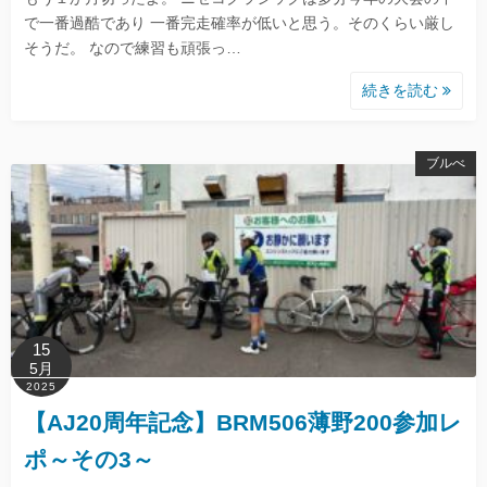
で一番過酷であり 一番完走確率が低いと思う。そのくらい厳し
そうだ。 なので練習も頑張っ…
続きを読む
ブルべ
15
5月
2025
【AJ20周年記念】BRM506薄野200参加レ
ポ～その3～