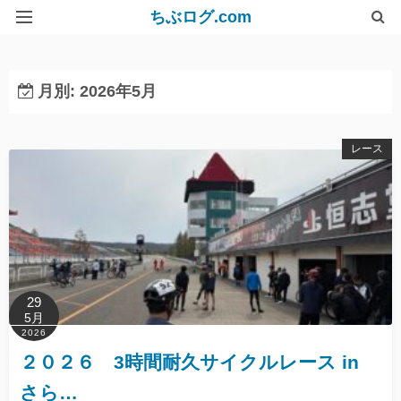
ちぶログ.com
リンク集
月別: 2026年5月
レース
29
5月
2026
２０２６ 3時間耐久サイクルレース in
さら…