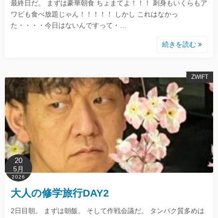
最終日だ。 まずは豪華朝食 ちょまてよ！！！ 刺身もいくらもア
ワビも食べ放題じゃん！！！！！ しかし これはなかっ
た・・・・今日はないんですって・…
続きを読む
ZWIFT
20
5月
2026
大人の修学旅行DAY2
2日目朝。 まずは朝飯。 そして作戦会議だ。 タンパク質多めは