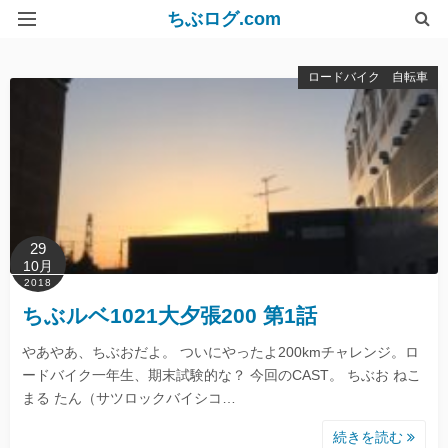
ちぶログ.com
リンク集
ロードバイク 自転車
29
10月
2018
ちぶルベ1021大夕張200 第1話
やあやあ、ちぶおだよ。 ついにやったよ200kmチャレンジ。ロ
ードバイク一年生、期末試験的な？ 今回のCAST。 ちぶお ねこ
まる たん（サツロックバイシコ…
続きを読む