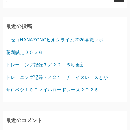
ビ
ゲ
最近の投稿
ー
ニセコHANAZONOヒルクライム2026参戦レポ
シ
花園試走２０２６
トレーニング記録７／２２ ５秒更新
ョ
トレーニング記録７／２１ チェイスレースとか
ン
サロベツ１００マイルロードレース２０２６
最近のコメント