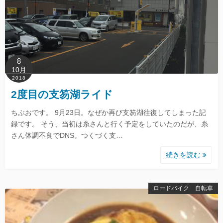
8
10月
2018
2度目の支笏湖ライド
ちぶおです。 9月23日。なぜか再び支笏湖往復してしまった記
録です。 そう、当初は糸さんと行く予定をしていたのだが、糸
さん体調不良でDNS。つくづく支…
続きを読む
ロードバイク 自転車