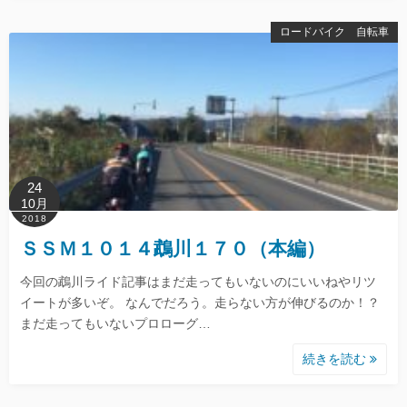
ロードバイク 自転車
24
10月
2018
ＳＳＭ１０１４鵡川１７０（本編）
今回の鵡川ライド記事はまだ走ってもいないのにいいねやリツ
イートが多いぞ。 なんでだろう。走らない方が伸びるのか！？
まだ走ってもいないプロローグ…
続きを読む