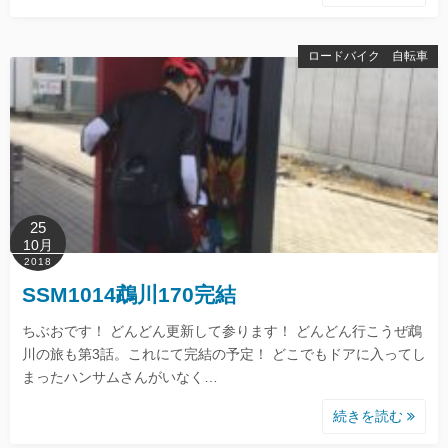
ロードバイク 自転車
25
10月
2018
SSM1014鵡川170完結
ちぶおです！ どんどん更新して参ります！ どんどん行こうぜ鵡
川の旅も第3話。これにて完結の予定！ どこでもドアに入ってし
まったハンサムさんがいなく…
続きを読む