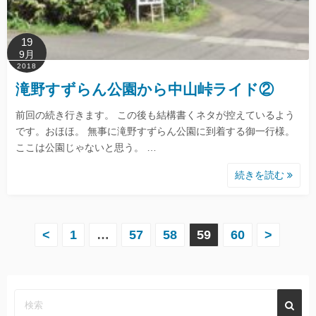
19
9月
2018
滝野すずらん公園から中山峠ライド②
前回の続き行きます。 この後も結構書くネタが控えているよう
です。おほほ。 無事に滝野すずらん公園に到着する御一行様。
ここは公園じゃないと思う。 …
続きを読む
<
1
…
57
58
59
60
>
投
稿
ナ