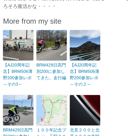
ろそろ復活かな・・・・
More from my site
【AJ20周年記
BRM429日高門
【AJ20周年記
念】BRM506薄
別200に参加し
念】BRM506薄
野200参加レポ
てきた。走行編
野200参加レポ
～その3～
～その２～
BRM429日高門
１００年記念ブ
北見２００と北