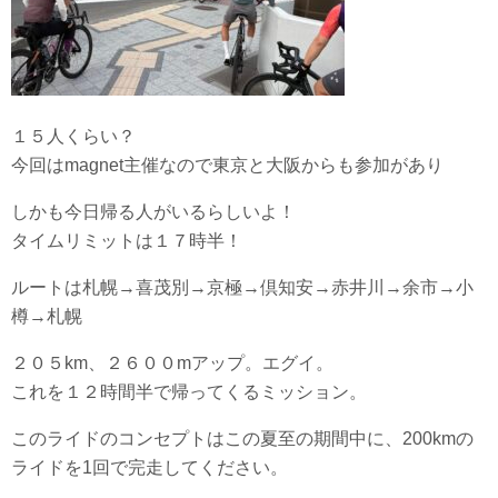
１５人くらい？
今回はmagnet主催なので東京と大阪からも参加があり
しかも今日帰る人がいるらしいよ！
タイムリミットは１７時半！
ルートは札幌→喜茂別→京極→倶知安→赤井川→余市→小
樽→札幌
２０５km、２６００mアップ。エグイ。
これを１２時間半で帰ってくるミッション。
このライドのコンセプトはこの夏至の期間中に、200kmの
ライドを1回で完走してください。