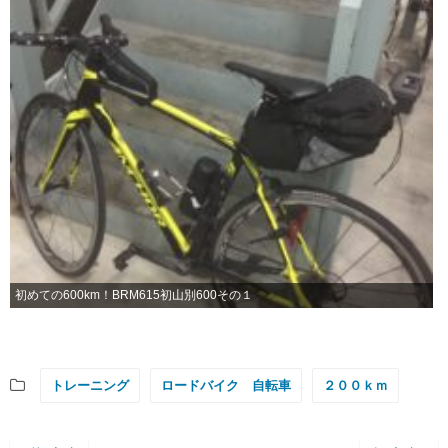
初めての600km！BRM615初山別600その１
トレーニング
ロードバイク 自転車
２００ｋｍ