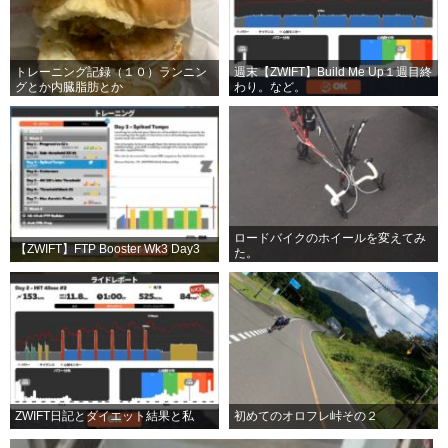
トレーニング記録（１０）ランニン
週末【ZWIFT】Build Me Up１週目終
グとか内臓脂肪とか
わり。など。
ロードバイクのホイールを変えてみ
【ZWIFT】FTP Booster Wk3 Day3
た。
ZWIFT日記とダイエット結果と私
初めてのオロフレ峠その２