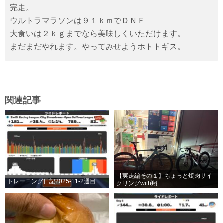
完走。
ウルトラマラソンは９１ｋｍでＤＮＦ
大食いは２ｋｇまでなら美味しくいただけます。
まだまだやれます。やってみせようホトトギス。
関連記事
【実走編その１】ちょっと焼肉サイ
トレーニング日記2025-11-2週目
クリングwith翔