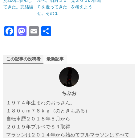
別200に参加し
ルべ、石狩２０
見３００の作戦
てきた。完結編
０を走ってきた
を考えよう
ぜ。その１
F
M
E
共
a
a
m
有
c
st
ail
e
o
この記事の投稿者
最新記事
b
d
o
o
o
n
ちぶお
k
１９７４年生まれのおっさん。
１８０ｃｍ７６ｋｇ（のときもある）
自転車歴２０１８年５月から
２０１９年ブルベでＳＲ取得
マラソンは２０１４年から始めてフルマラソンはすべて