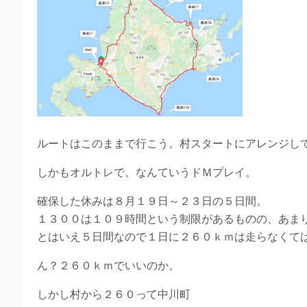
ルートはこのままで行こう。村スタートにアレンジし
しかもオルトレで。なんていうドＭプレイ。
確保した休みは８月１９日～２３日の５日間。
１３００は１０９時間という制限があるものの、あま
とはいえ５日間なので１日に２６０ｋｍは走らなくて
ん？２６０ｋｍでいいのか。
しかし村から２６０って中川町