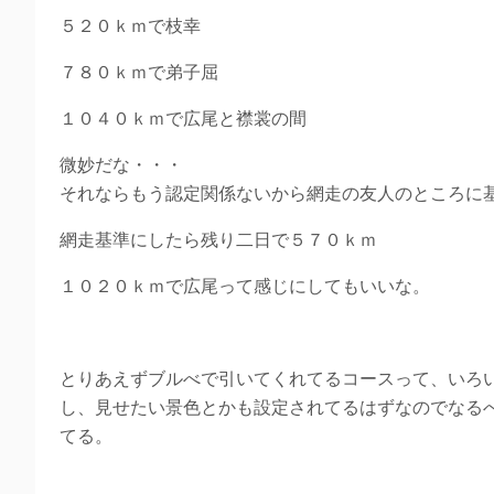
５２０ｋｍで枝幸
７８０ｋｍで弟子屈
１０４０ｋｍで広尾と襟裳の間
微妙だな・・・
それならもう認定関係ないから網走の友人のところに
網走基準にしたら残り二日で５７０ｋｍ
１０２０ｋｍで広尾って感じにしてもいいな。
とりあえずブルべで引いてくれてるコースって、いろ
し、見せたい景色とかも設定されてるはずなのでなる
てる。