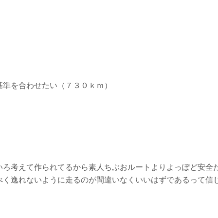
基準を合わせたい（７３０ｋｍ）
いろ考えて作られてるから素人ちぶおルートよりよっぽど安全
べく逸れないように走るのが間違いなくいいはずであるって信