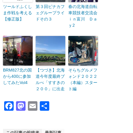
ツールドふくし
第３回ピナカフ
春の北海道自転
ま作戦を考える
ェグループライ
車競技者交流会
【修正版】
ドその３
ｉｎ富川 Ｄａ
ｙ2
BRM827北の国
【つづき】北海
そらちグルメフ
から400に参加
道今年度最終ブ
ォンド２０２２
してみたVol4
ルべ「すすきの
（本編）スター
２００」に出走
ト編
F
M
E
共
a
a
m
有
c
st
ail
この記事の投稿者
最新記事