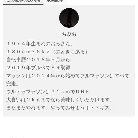
e
o
b
d
o
o
o
n
ちぶお
k
１９７４年生まれのおっさん。
１８０ｃｍ７６ｋｇ（のときもある）
自転車歴２０１８年５月から
２０１９年ブルベでＳＲ取得
マラソンは２０１４年から始めてフルマラソンはすべて
完走。
ウルトラマラソンは９１ｋｍでＤＮＦ
大食いは２ｋｇまでなら美味しくいただけます。
まだまだやれます。やってみせようホトトギス。