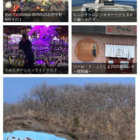
初めての400km BRM525石狩平野
ちぶおチャレンジオホーツク１３０
400その１
０編～その４～
ツール・ド・ふくしま2026参戦レポ
イルミネーションライドその３
～移動編～