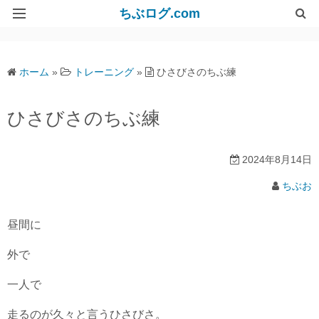
ちぶログ.com
リンク集
ホーム
»
トレーニング
»
ひさびさのちぶ練
ひさびさのちぶ練
2024年8月14日
ちぶお
昼間に
外で
一人で
走るのが久々と言うひさびさ。