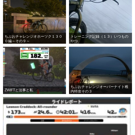
ちぶおチャレンジオホーツク１３０
トレーニング記録（１３）いつもの
０編～その９～
やつ
ちぶおチャレンジオーバーナイト稚
ZWIFTと法事と私
内特攻その３