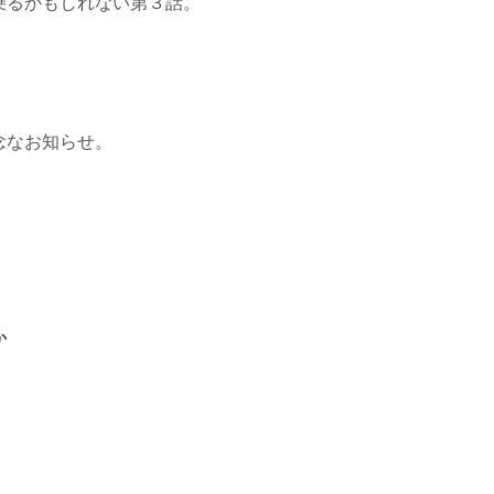
乗るかもしれない第３話。
念なお知らせ。
。
か