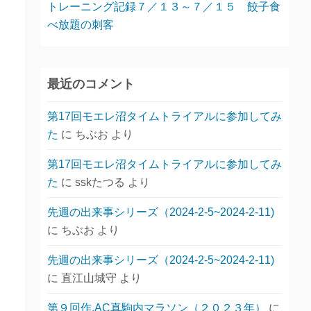
トレーニング記録７／１３～７／１５ 餃子食
べ放題の刺客
最近のコメント
第17回モエレ沼タイムトライアルに参加してみ
た
に
ちぶお
より
第17回モエレ沼タイムトライアルに参加してみ
た
に
sskたつる
より
先週の出来事シリーズ（2024-2-5~2024-2-11)
に
ちぶお
より
先週の出来事シリーズ（2024-2-5~2024-2-11)
に
直江山城守
より
第９回作.AC真駒内マラソン（２０２３年）
に