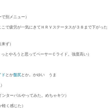
ーで別メニュー）
ここで疲労が一気にきてＨＲＶステータスが３８まで下がった
出来ず）
をちょっとやろうと思ってペーサーＣライド。強度高い）
イド
とか
盤尻
とか。かゆい うま
上）
インターバルやってみた。めちゃキツ）
か軽く感じた）