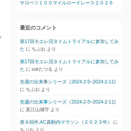
サロベツ１００マイルロードレース２０２６
最近のコメント
ツ
第17回モエレ沼タイムトライアルに参加してみ
た
に
ちぶお
より
第17回モエレ沼タイムトライアルに参加してみ
た
に
sskたつる
より
先週の出来事シリーズ（2024-2-5~2024-2-11)
に
ちぶお
より
先週の出来事シリーズ（2024-2-5~2024-2-11)
に
直江山城守
より
第９回作.AC真駒内マラソン（２０２３年）
に
ちぶお
より