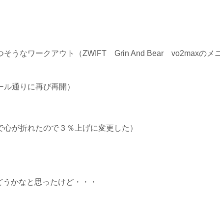
ークアウト（ZWIFT Grin And Bear vo2maxのメ
ール通りに再び再開）
で心が折れたので３％上げに変更した）
どうかなと思ったけど・・・