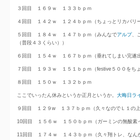
３回目 １６９ｗ １３３ｂｐｍ
４回目 １４２ｗ １２４ｂｐｍ（ちょっとリカバリ
５回目 １８４ｗ １４７ｂｐｍ（みんなで
アルプ
、
（普段４３くらい））
６回目 １５４ｗ １６７ｂｐｍ（垂れてしまい完遂
７回目 １９３ｗ １５１ｂｐｍ（festive５００
８回目 １５０ｗ １３２ｂｐｍ
ここでいったん休みというか正月というか。
大晦日ラ
９回目 １２９w １３７ｂｐｍ（久々なのでＬ１の
10回目 １５６ｗ １５０ｂｐｍ（ガーミンの無酸素
11回目 １７４ｗ １４３ｂｐｍ（久々翔トレ、なん