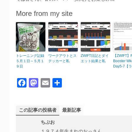
More from my site
トレーニング記録
ワークアウトとス
ZWIFT日記とダイ
【ZWIFT】
５月１日～５月１
テッカーと私
エット結果と私
Booster Wk
９日
Day5-7【
F
M
E
共
a
a
m
有
c
st
ail
e
o
この記事の投稿者
最新記事
b
d
ちぶお
o
o
１９７４年生まれのおっさん。