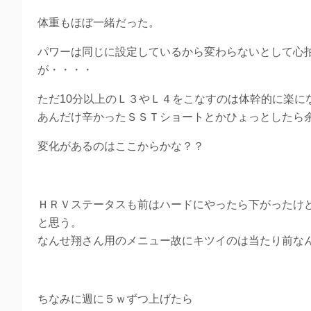
体重もほぼ一緒だった。
パワーは同じに設定しているから変わらないとして心
が・・・・
ただ10分以上のＬ３やＬ４をこなすのは体幹的に楽に
あんだけ辛かったＳＳＴショートとかひょっとしたら
変化があるのはここからかな？？
ＨＲＶステータスも前はハードにやったら下がったけ
と思う。
なんせ翔さん用のメニュー故にキツイのは当たり前な
ちなみに週に５ｗずつ上げたら