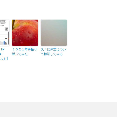
FTP
２０２１年を振り
久々に体重につい
4
返ってみた
て検証してみる
ラスト】