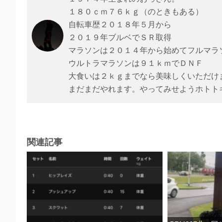
o
n
１８０ｃｍ７６ｋｇ（のときもある）
k
自転車歴２０１８年５月から
２０１９年ブルベでＳＲ取得
マラソンは２０１４年から始めてフルマラ
ウルトラマラソンは９１ｋｍでＤＮＦ
大食いは２ｋｇまでなら美味しくいただけ
まだまだやれます。やってみせようホトト
関連記事