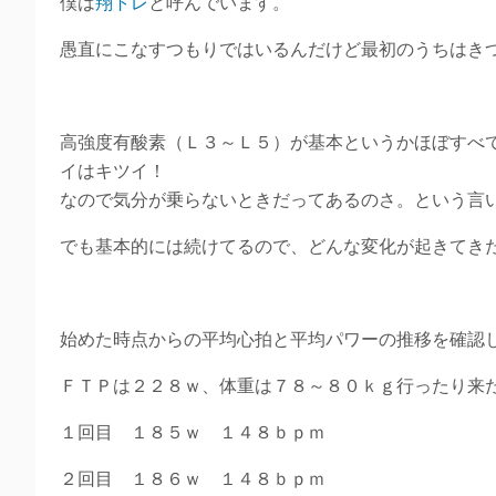
僕は
翔トレ
と呼んでいます。
愚直にこなすつもりではいるんだけど最初のうちはき
高強度有酸素（Ｌ３～Ｌ５）が基本というかほぼすべ
イはキツイ！
なので気分が乗らないときだってあるのさ。という言
でも基本的には続けてるので、どんな変化が起きてき
始めた時点からの平均心拍と平均パワーの推移を確認
ＦＴＰは２２８ｗ、体重は７８～８０ｋｇ行ったり来
１回目 １８５ｗ １４８ｂｐｍ
２回目 １８６ｗ １４８ｂｐｍ