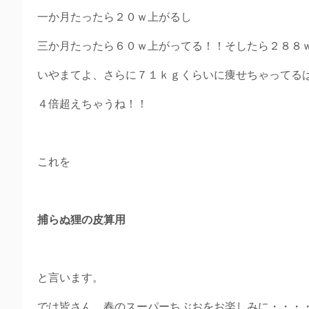
一か月たったら２０ｗ上がるし
三か月たったら６０ｗ上がってる！！そしたら２８８
いやまてよ、さらに７１ｋｇくらいに痩せちゃってる
４倍超えちゃうね！！
これを
捕らぬ狸の皮算用
と言います。
では皆さん、春のスーパーちぶおをお楽しみに・・・