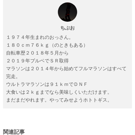
b
d
o
o
o
n
ちぶお
k
１９７４年生まれのおっさん。
１８０ｃｍ７６ｋｇ（のときもある）
自転車歴２０１８年５月から
２０１９年ブルベでＳＲ取得
マラソンは２０１４年から始めてフルマラソンはすべて
完走。
ウルトラマラソンは９１ｋｍでＤＮＦ
大食いは２ｋｇまでなら美味しくいただけます。
まだまだやれます。やってみせようホトトギス。
関連記事