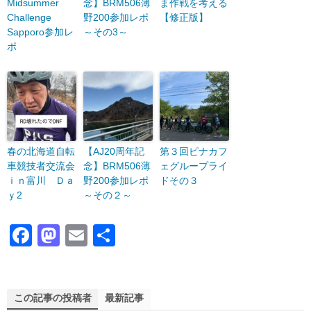
Midsummer
念】BRM506薄
ま作戦を考える
Challenge
野200参加レポ
【修正版】
Sapporo参加レ
～その3～
ポ
春の北海道自転
【AJ20周年記
第３回ピナカフ
車競技者交流会
念】BRM506薄
ェグループライ
ｉｎ富川 Ｄａ
野200参加レポ
ドその３
ｙ2
～その２～
F
M
E
共
a
a
m
有
c
st
ail
e
o
この記事の投稿者
最新記事