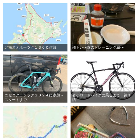
北海道オホーツク１３００作戦
翔トレ〜食のトレーニング編〜
ニセコクラシック２０２４に参加～
妻がロードバイクに乗るまで 第１
スタートまで～
話