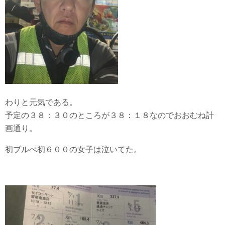
わりと元気である。
予定の３８：３０のところが３８：１８なのでおおむね計
画通り。
初ブルべ初６００の女子は泣いてた。