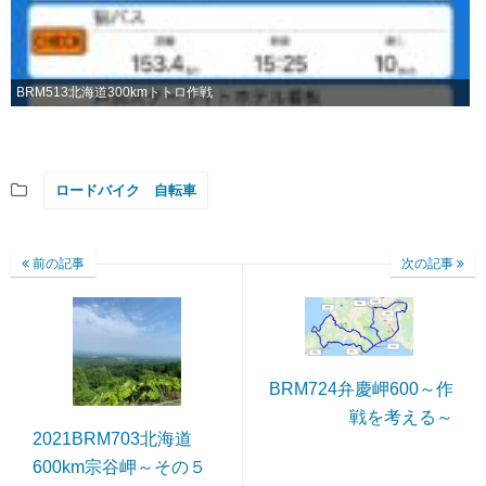
BRM513北海道300kmトトロ作戦
ロードバイク 自転車
前の記事
次の記事
BRM724弁慶岬600～作
戦を考える～
2021BRM703北海道
600km宗谷岬～その５