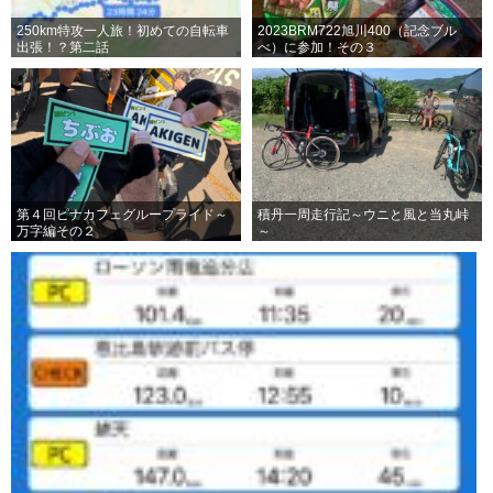
250km特攻一人旅！初めての自転車
2023BRM722旭川400（記念ブル
出張！？第二話
べ）に参加！その３
第４回ピナカフェグループライド～
積丹一周走行記～ウニと風と当丸峠
万字編その２
～